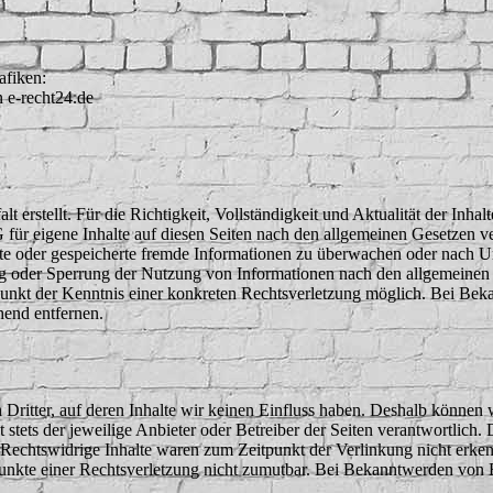
afiken:
n e-recht24.de
alt erstellt. Für die Richtigkeit, Vollständigkeit und Aktualität der I
für eigene Inhalte auf diesen Seiten nach den allgemeinen Gesetzen v
telte oder gespeicherte fremde Informationen zu überwachen oder nach U
ng oder Sperrung der Nutzung von Informationen nach den allgemeinen 
tpunkt der Kenntnis einer konkreten Rechtsverletzung möglich. Bei B
hend entfernen.
Dritter, auf deren Inhalte wir keinen Einfluss haben. Deshalb können 
st stets der jeweilige Anbieter oder Betreiber der Seiten verantwortlich
Rechtswidrige Inhalte waren zum Zeitpunkt der Verlinkung nicht erkenn
spunkte einer Rechtsverletzung nicht zumutbar. Bei Bekanntwerden von 