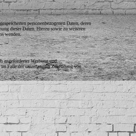
e gespeicherten personenbezogenen Daten, deren
ung dieser Daten. Hierzu sowie zu weiteren
uns wenden.
ch angeforderter Werbung und
te im Falle der unverlangten Zusendung von