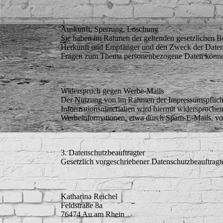
Auskunft, Sperrung, Löschung
Sie haben im Rahmen der geltenden gesetzlichen Be
Herkunft und Empfänger und den Zweck der Datenve
Fragen zum Thema personenbezogene Daten können 
Widerspruch gegen Werbe-Mails
Der Nutzung von im Rahmen der Impressumspflicht 
Informationsmaterialien wird hiermit widersprochen
Werbeinformationen, etwa durch Spam-E-Mails, vo
3. Datenschutzbeauftragter
Gesetzlich vorgeschriebener Datenschutzbeauftragt
Katharina Reichel
Feldstraße 8a
76474 Au am Rhein