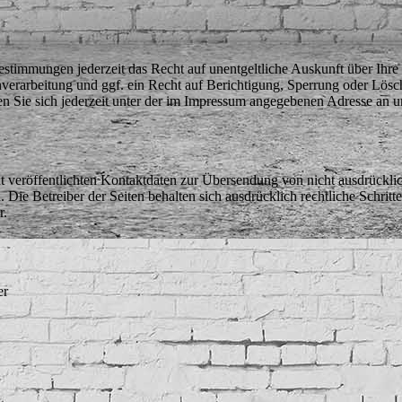
stimmungen jederzeit das Recht auf unentgeltliche Auskunft über Ihr
rarbeitung und ggf. ein Recht auf Berichtigung, Sperrung oder Lösch
Sie sich jederzeit unter der im Impressum angegebenen Adresse an 
veröffentlichten Kontaktdaten zur Übersendung von nicht ausdrückli
. Die Betreiber der Seiten behalten sich ausdrücklich rechtliche Schrit
r.
er