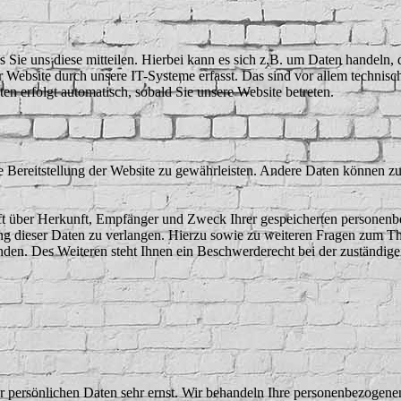
Sie uns diese mitteilen. Hierbei kann es sich z.B. um Daten handeln, 
ebsite durch unsere IT-Systeme erfasst. Das sind vor allem technisch
ten erfolgt automatisch, sobald Sie unsere Website betreten.
ie Bereitstellung der Website zu gewährleisten. Andere Daten können z
nft über Herkunft, Empfänger und Zweck Ihrer gespeicherten personen
ng dieser Daten zu verlangen. Hierzu sowie zu weiteren Fragen zum Th
en. Des Weiteren steht Ihnen ein Beschwerderecht bei der zuständige
er persönlichen Daten sehr ernst. Wir behandeln Ihre personenbezogene