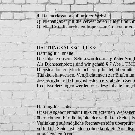
4. Datenerfassung auf unserer Website
Quellenangaben für die verwendeten Bilder und Gr
Quelle: Erstellt durch den Impressum Generator vo
HAFTUNGSAUSSCHLUSS:
Haftung für Inhalte
Die Inhalte unserer Seiten wurden mit größter Sorgf
Als Diensteanbieter sind wir gemäß § 7 Abs.1 TMG 
Diensteanbieter jedoch nicht verpflichtet, übermit
Tätigkeit hinweisen. Verpflichtungen zur Entfernu
diesbezügliche Haftung ist jedoch erst ab dem Zei
Rechtsverletzungen werden wir diese Inhalte umge
Haftung für Links
Unser Angebot enthält Links zu externen Webseiten 
übernehmen. Für die Inhalte der verlinkten Seiten i
Verlinkung auf mögliche Rechtsverstöße überprüft. 
verlinkten Seiten ist jedoch ohne konkrete Anhalt
umgehend entfernen.