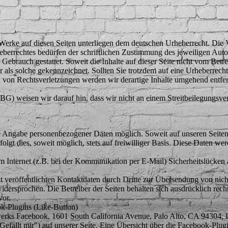
d Werke auf diesen Seiten unterliegen dem deutschen Urheberrecht. Die 
berrechtes bedürfen der schriftlichen Zustimmung des jeweiligen Auto
n Gebrauch gestattet. Soweit die Inhalte auf dieser Seite nicht vom Betr
ter als solche gekennzeichnet. Sollten Sie trotzdem auf eine Urheberre
von Rechtsverletzungen werden wir derartige Inhalte umgehend entfe
) weisen wir darauf hin, dass wir nicht an einem Streitbeilegungsver
ne Angabe personenbezogener Daten möglich. Soweit auf unseren Seite
olgt dies, soweit möglich, stets auf freiwilliger Basis. Diese Daten w
im Internet (z.B. bei der Kommunikation per E-Mail) Sicherheitslücken
veröffentlichten Kontaktdaten durch Dritte zur Übersendung von nich
idersprochen. Die Betreiber der Seiten behalten sich ausdrücklich rech
vor.
k-Plugins (Like-Button)
werks Facebook, 1601 South California Avenue, Palo Alto, CA 94304, 
ällt mir") auf unserer Seite. Eine Übersicht über die Facebook-Plugin