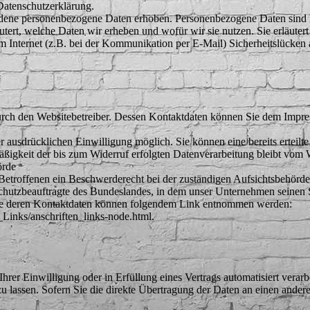
Datenschutzerklärung.
dene personenbezogene Daten erhoben. Personenbezogene Daten sind Dat
utert, welche Daten wir erheben und wofür wir sie nutzen. Sie erläute
im Internet (z.B. bei der Kommunikation per E-Mail) Sicherheitslücken
durch den Websitebetreiber. Dessen Kontaktdaten können Sie dem Impr
 ausdrücklichen Einwilligung möglich. Sie können eine bereits erteilte
ßigkeit der bis zum Widerruf erfolgten Datenverarbeitung bleibt vom 
örde
 Betroffenen ein Beschwerderecht bei der zuständigen Aufsichtsbehörde
schutzbeauftragte des Bundeslandes, in dem unser Unternehmen seinen S
wie deren Kontaktdaten können folgendem Link entnommen werden:
Links/anschriften_links-node.html.
hrer Einwilligung oder in Erfüllung eines Vertrags automatisiert verarbe
lassen. Sofern Sie die direkte Übertragung der Daten an einen anderen