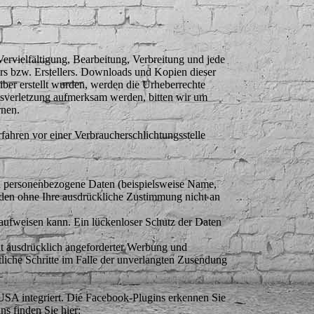
Vervielfältigung, Bearbeitung, Verbreitung und jede
rs bzw. Erstellers. Downloads und Kopien dieser
eiber erstellt wurden, werden die Urheberrechte
chtsverletzung aufmerksam werden, bitten wir um
rnen.
fahren vor einer Verbraucherschlichtungsstelle
n personenbezogene Daten (beispielsweise Name,
erden ohne Ihre ausdrückliche Zustimmung nicht an
 aufweisen kann. Ein lückenloser Schutz der Daten
t ausdrücklich angeforderter Werbung und
tliche Schritte im Falle der unverlangten Zusendung
USA integriert. Die Facebook-Plugins erkennen Sie
s finden Sie hier: